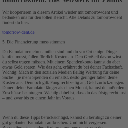
Wir kooperieren in diesem Artikel wieder mit tomorrowdent und
bedanken uns für den tollen Bericht. Alle Details zu tomorrowdent
findest du hier:
tomorrow-dent.de
5. Die Finanzierung muss stimmen
Da Famulaturen ehrenamtlich sind und du vor Ort einige Dinge
kaufen musst, fallen für dich Kosten an. Den Großteil davon wirst
du selbst tragen müssen. Mit einem Spendenkonto kannst du aber
etwas Geld sparen. Wie das geht, erfährst du bei deiner Fachschaft.
Wichtig: Mach in den sozialen Medien fleißig Werbung für deine
Sache – je mehr Spenden du erhältst, desto geringer fallen deine
Kosten aus. Dennoch gilt: Fang rechtzeitig an, Geld zurückzulegen.
Dauert deine Famulatur länger als einen Monat, kannst du außerdem
Zuschüsse beantragen. Wichtig dabei ist, dass du das fristgerecht tust
– und zwar bis zu einem Jahr im Voraus.
Wenn du diese Tipps berücksichtigst, kannst du beruhigt zu deiner
gut geplanten Famulatur aufbrechen. Und nicht vergessen:
Respektiere stets andere Kulturen und versuche, von den