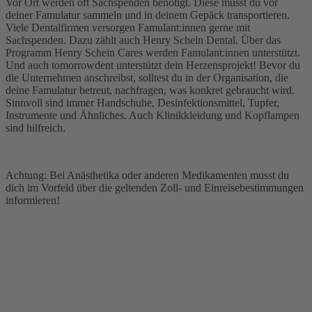
Vor Ort werden oft Sachspenden benötigt. Diese musst du vor
deiner Famulatur sammeln und in deinem Gepäck transportieren.
Viele Dentalfirmen versorgen Famulant:innen gerne mit
Sachspenden. Dazu zählt auch Henry Schein Dental. Über das
Programm Henry Schein Cares werden Famulant:innen unterstützt.
Und auch tomorrowdent unterstützt dein Herzensprojekt! Bevor du
die Unternehmen anschreibst, solltest du in der Organisation, die
deine Famulatur betreut, nachfragen, was konkret gebraucht wird.
Sinnvoll sind immer Handschuhe, Desinfektionsmittel, Tupfer,
Instrumente und Ähnliches. Auch Klinikkleidung und Kopflampen
sind hilfreich.
Achtung: Bei Anästhetika oder anderen Medikamenten musst du
dich im Vorfeld über die geltenden Zoll- und Einreisebestimmungen
informieren!