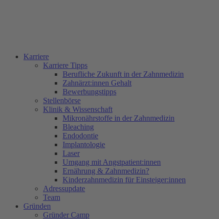
Karriere
Karriere Tipps
Berufliche Zukunft in der Zahnmedizin
Zahnärzt:innen Gehalt
Bewerbungstipps
Stellenbörse
Klinik & Wissenschaft
Mikronährstoffe in der Zahnmedizin
Bleaching
Endodontie
Implantologie
Laser
Umgang mit Angstpatient:innen
Ernährung & Zahnmedizin?
Kinderzahnmedizin für Einsteiger:innen
Adressupdate
Team
Gründen
Gründer Camp