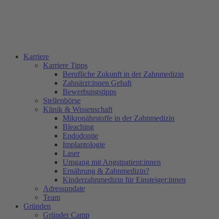
Karriere
Karriere Tipps
Berufliche Zukunft in der Zahnmedizin
Zahnärzt:innen Gehalt
Bewerbungstipps
Stellenbörse
Klinik & Wissenschaft
Mikronährstoffe in der Zahnmedizin
Bleaching
Endodontie
Implantologie
Laser
Umgang mit Angstpatient:innen
Ernährung & Zahnmedizin?
Kinderzahnmedizin für Einsteiger:innen
Adressupdate
Team
Gründen
Gründer Camp