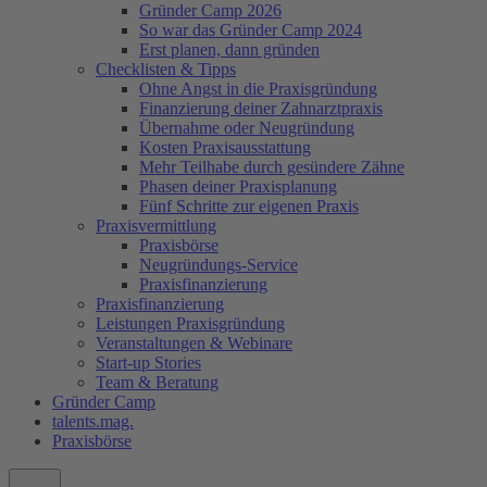
Gründer Camp 2026
So war das Gründer Camp 2024
Erst planen, dann gründen
Checklisten & Tipps
Ohne Angst in die Praxisgründung
Finanzierung deiner Zahnarztpraxis
Übernahme oder Neugründung
Kosten Praxisausstattung
Mehr Teilhabe durch gesündere Zähne
Phasen deiner Praxisplanung
Fünf Schritte zur eigenen Praxis
Praxisvermittlung
Praxisbörse
Neugründungs-Service
Praxisfinanzierung
Praxisfinanzierung
Leistungen Praxisgründung
Veranstaltungen & Webinare
Start-up Stories
Team & Beratung
Gründer Camp
talents.mag.
Praxisbörse