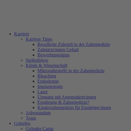
Karriere
Karriere Tipps
Berufliche Zukunft in der Zahnmedizin
Zahnärzt:innen Gehalt
Bewerbungstipps
Stellenbörse
Klinik & Wissenschaft
Mikronährstoffe in der Zahnmedizin
Bleaching
Endodontie
Implantologie
Laser
Umgang mit Angstpatient:innen
Ernährung & Zahnmedizin?
Kinderzahnmedizin für Einsteiger:innen
Adressupdate
Team
Gründen
Gründer Camp