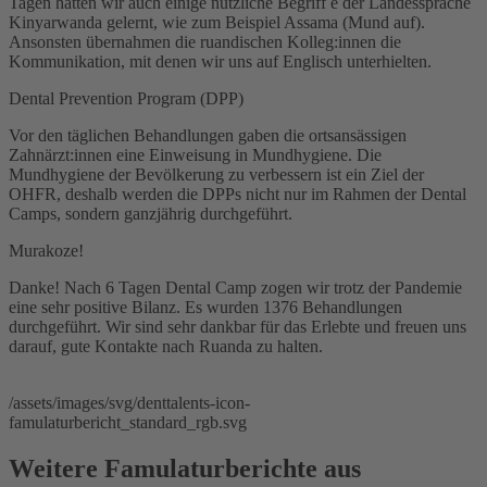
Tagen hatten wir auch einige nützliche Begriff e der Landessprache
Kinyarwanda gelernt, wie zum Beispiel Assama (Mund auf).
Ansonsten übernahmen die ruandischen Kolleg:innen die
Kommunikation, mit denen wir uns auf Englisch unterhielten.
Dental Prevention Program (DPP)
Vor den täglichen Behandlungen gaben die ortsansässigen
Zahnärzt:innen eine Einweisung in Mundhygiene. Die
Mundhygiene der Bevölkerung zu verbessern ist ein Ziel der
OHFR, deshalb werden die DPPs nicht nur im Rahmen der Dental
Camps, sondern ganzjährig durchgeführt.
Murakoze!
Danke! Nach 6 Tagen Dental Camp zogen wir trotz der Pandemie
eine sehr positive Bilanz. Es wurden 1376 Behandlungen
durchgeführt. Wir sind sehr dankbar für das Erlebte und freuen uns
darauf, gute Kontakte nach Ruanda zu halten.
/assets/images/svg/denttalents-icon-
famulaturbericht_standard_rgb.svg
Weitere Famulaturberichte aus