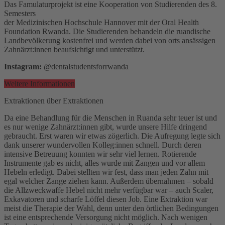
Das Famulaturprojekt ist eine Kooperation von Studierenden des 8.
Semesters
der Medizinischen Hochschule Hannover mit der Oral Health
Foundation Rwanda. Die Studierenden behandeln die ruandische
Landbevölkerung kostenfrei und werden dabei von orts ansässigen
Zahnärzt:innen beaufsichtigt und unterstützt.
Instagram:
@dentalstudentsforrwanda
Weitere Informationen
Extraktionen über Extraktionen
Da eine Behandlung für die Menschen in Ruanda sehr teuer ist und
es nur wenige Zahnärzt:innen gibt, wurde unsere Hilfe dringend
gebraucht. Erst waren wir etwas zögerlich. Die Aufregung legte sich
dank unserer wundervollen Kolleg:innen schnell. Durch deren
intensive Betreuung konnten wir sehr viel lernen. Rotierende
Instrumente gab es nicht, alles wurde mit Zangen und vor allem
Hebeln erledigt. Dabei stellten wir fest, dass man jeden Zahn mit
egal welcher Zange ziehen kann. Außerdem übernahmen – sobald
die Allzweckwaffe Hebel nicht mehr verfügbar war – auch Scaler,
Exkavatoren und scharfe Löffel diesen Job. Eine Extraktion war
meist die Therapie der Wahl, denn unter den örtlichen Bedingungen
ist eine entsprechende Versorgung nicht möglich. Nach wenigen