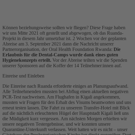
Können beziehungsweise sollten wir fliegen? Diese Frage haben
wir uns Mitte 2021 oft gestellt und abgewogen, ob das Ruanda-
Projekt in diesem Jahr umsetzbar ist. 2 Wochen vor der geplanten
Abreise am 3. September 2021 dann die Nachricht unserer
Partnerorganisation, der Oral Health Foundation Rwanda:
Die
Erlaubnis für die Dental-Camps wurde dank eines guten
Hygienekonzepts erteilt.
Vor der Abreise teilten wir die Spenden
unserer Sponsoren auf die Koffer der 14 Teilnehmer:innen auf.
Einreise und Einleben
Die Einreise nach Ruanda erforderte einiges an Planungsaufwand.
Alle Teilnehmenden mussten bei Abflug einen aktuellen negativen
PCR-Test nachweisen. Am Flughafen in Kigali angekommen,
mussten wir Fragen für den Erhalt des Visums beantworten und uns
erneut testen lassen. Die Fahrt zu unserem Transfer-Hotel mit Blick
auf die nächtlich erleuchteten Hügel der Hauptstadt Kigali ließ uns
die Müdigkeit kurz vergessen. Am nächsten Morgen erhielten wir
unsere negativen Testergebnisse, und wir konnten unsere
Quarantäne-Unterkunft verlassen. Weit hatten wir es nicht – unser
Gästehaus der Presbyterianischen Kirche lag direkt gegenüber. Dort