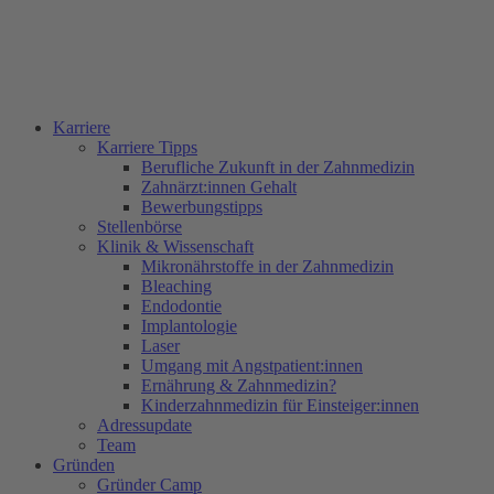
Karriere
Karriere Tipps
Berufliche Zukunft in der Zahnmedizin
Zahnärzt:innen Gehalt
Bewerbungstipps
Stellenbörse
Klinik & Wissenschaft
Mikronährstoffe in der Zahnmedizin
Bleaching
Endodontie
Implantologie
Laser
Umgang mit Angstpatient:innen
Ernährung & Zahnmedizin?
Kinderzahnmedizin für Einsteiger:innen
Adressupdate
Team
Gründen
Gründer Camp