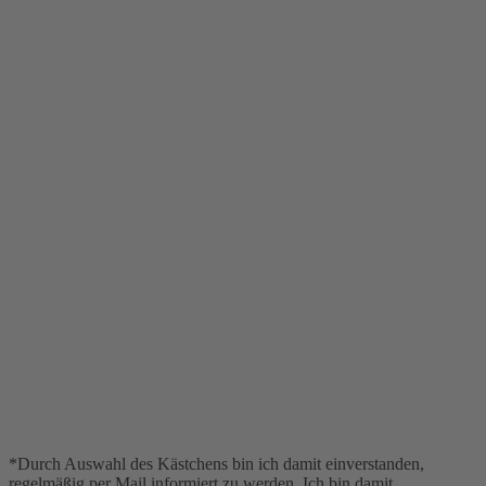
*Durch Auswahl des Kästchens bin ich damit einverstanden,
regelmäßig per Mail informiert zu werden. Ich bin damit